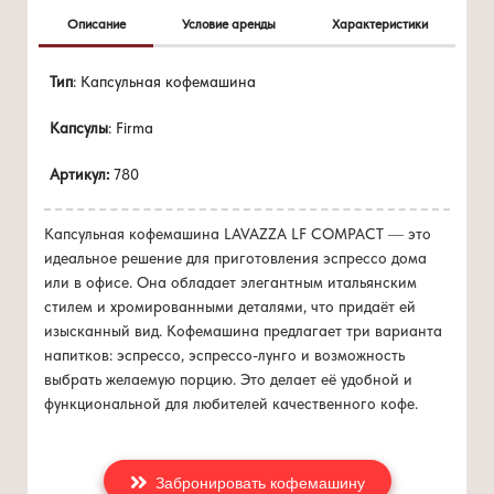
Описание
Условие аренды
Характеристики
Цена 0 руб./мес
Кофемашина автомат, запрограммирована на 3
Тип
: Капсульная кофемашина
при покупке
от 96 капсул/мес
дозировки налива кофе (эспрессо, лунго, американо).
Капсулы
: Firma
Кнопка свободного пролива кофе, так называемая
"ЖЕЛАЕМАЯ ПОРЦИЯ".
Артикул:
780
Резервуар для воды 1,2 литра.
Накопитель для отработанных капсул на 10 чашек.
Индикатор заполнения накопителя
Капсульная кофемашина LAVAZZA LF COMPACT — это
Индикатор отсутствия воды.
идеальное решение для приготовления эспрессо дома
Регулируемая по высоте подставка для чашки.
или в офисе. Она обладает элегантным итальянским
Электропитание 220-240В-50Г.
стилем и хромированными деталями, что придаёт ей
изысканный вид. Кофемашина предлагает три варианта
напитков: эспрессо, эспрессо-лунго и возможность
выбрать желаемую порцию. Это делает её удобной и
функциональной для любителей качественного кофе.
Забронировать кофемашину