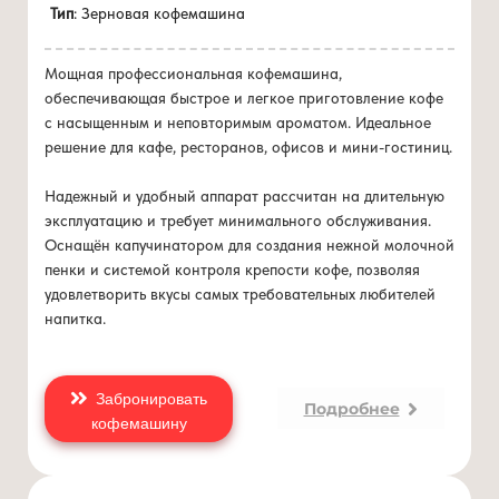
Цена 0 руб./мес
Тип устройства: кофемашина
Тип
: Зерновая кофемашина
при покупке
от 3 кг/мес
Тип: автоматическая
Тип используемого кофе: молотый / зерновой
Мощная профессиональная кофемашина,
Капучинатор: да
обеспечивающая быстрое и легкое приготовление кофе
Встроенная кофемолка: да
с насыщенным и неповторимым ароматом. Идеальное
Контроль крепости кофе: да
решение для кафе, ресторанов, офисов и мини-гостиниц.
Приготовление капучино: ручное
Объем: 2.5 л
Надежный и удобный аппарат рассчитан на длительную
эксплуатацию и требует минимального обслуживания.
Оснащён капучинатором для создания нежной молочной
пенки и системой контроля крепости кофе, позволяя
удовлетворить вкусы самых требовательных любителей
напитка.
Забронировать
Подробнее
кофемашину