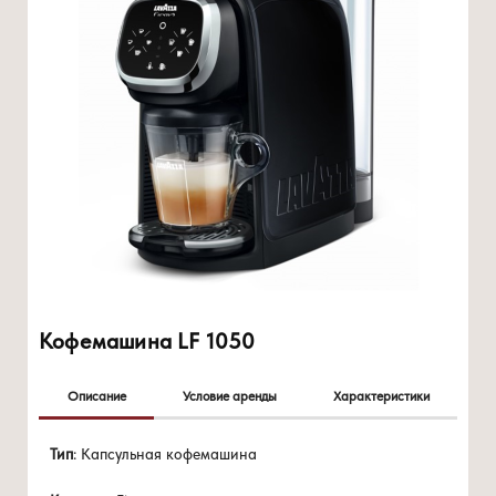
Кофемашина LF 1050
Описание
Условие аренды
Характеристики
Цена 0 руб./мес
Напряжение/Частота - 220-240В/50-60Гц
Тип
: Капсульная кофемашина
при покупке
от 96 капсулы/мес
Мощность - 1500 Ватт