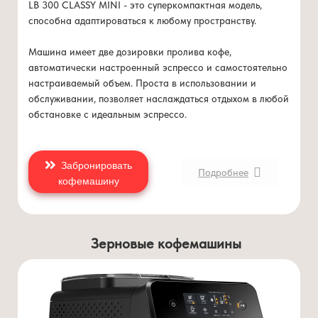
Регулируемая по высоте решетка для чашки
LB 300 CLASSY MINI - это суперкомпактная модель,
Работает только с капсулами Lavazza Blue
способна адаптироваться к любому пространству.
Полуавтоматический выброс использованных капсул
Емкость контейнера для использованных капсул: 5
Машина имеет две дозировки пролива кофе,
автоматически настроенный эспрессо и самостоятельно
настраиваемый объем. Проста в использовании и
обслуживании, позволяет наслаждаться отдыхом в любой
обстановке с идеальным эспрессо.
Забронировать
Подробнее
кофемашину
Зерновые кофемашины