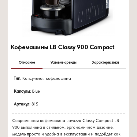
Кофемашины LB Classy 900 Compact
Описание
Условие аренды
Характеристики
Цена 0 руб./мес
Ширина: 165 мм
Тип
: Капсульная кофемашина
при покупке
от 100 капсул/мес
Высота: 365 мм
Капсулы
: Blue
Глубина: 295 мм
Вес: 4,4 кг
Артикул:
815
Напряжение питания: 220-240 В переменного тока
Частота электропитания: 50/60 Гц
Установленная мощность: 1455 Вт
Современная кофемашина Lavazza Classy Compact LB
Емкость резервуара для воды: 900 мл
900 выполнена в стильном, эргономичном дизайне,
Емкость капсульного контейнера: 10 капсул
модель проста и удобна в эксплуатации и подойдет как