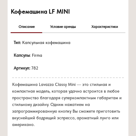
Кофемашина LF MINI
Описание
Условие аренды
Характеристики
Цена 0 руб./мес
Кофемашина автомат.
Тип
: Капсульная кофемашина
при покупке
от 48 капсул/мес
Запрограммированные кнопки для налива кофе
Капсулы
: Firma
(эспрессо и американо)
Резервуар для воды 0,7 литра.
Артикул:
782
Накопитель для отработанных капсул рассчитан на 6
чашек.
Регулировка высоты подставки для чашки
Кофемашина Lavazza Classy Mini — это стильная и
Электропитание 220-240в-50г.
компактная модель, которая удачно встроится в любое
пространство благодаря суперкомпактным габаритам и
стильному дизайну. Одним нажатием на
запрограммированную кнопку Вы сможете приготовить
вкуснейший бодрящий эспрессо, ароматный лунго или
американо.