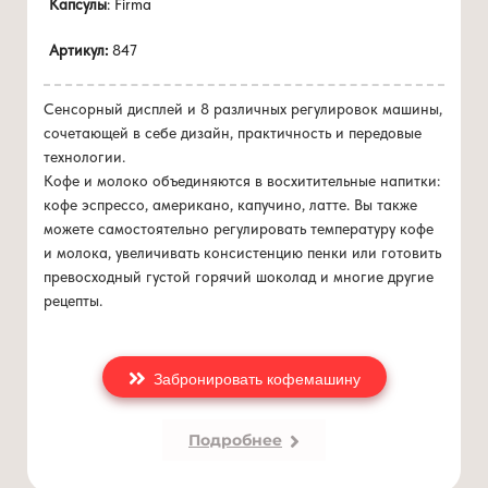
Капсулы
: Firma
Вместимость бункера для воды - 1.5 л
Вместимость контейнера для кофейных отходов - 15
Артикул:
847
капсул
Вес нетто - 5,5 кг
Габариты (ШхГхВ) - 160х410х300 мм
Сенсорный дисплей и 8 различных регулировок машины,
Полуавтоматический выброс использованной кофейной
сочетающей в себе дизайн, практичность и передовые
капсулы в контейнер
технологии.
Совместима с капсулами Lavazza Firma
Кофе и молоко объединяются в восхитительные напитки:
Регулируемая подставка для чашек с двумя вариантами
кофе эспрессо, американо, капучино, латте. Вы также
высоты
можете самостоятельно регулировать температуру кофе
Электронный детектор емкости
и молока, увеличивать консистенцию пенки или готовить
10 сенсорных кнопок
превосходный густой горячий шоколад и многие другие
рецепты.
Забронировать кофемашину
Подробнее