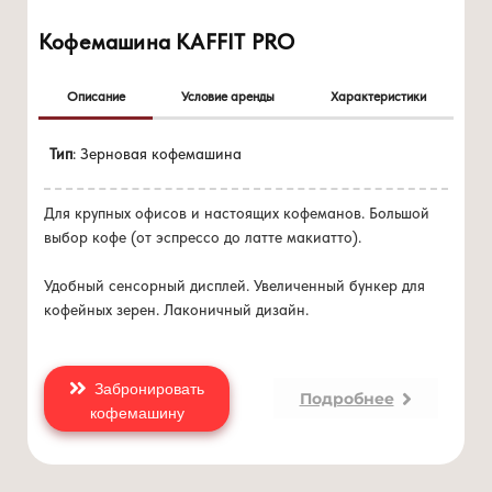
Кофемашина KAFFIT PRO
Описание
Условие аренды
Характеристики
Цена 0 руб./мес
высокое качество сборки и материалов
Тип
: Зерновая кофемашина
при покупке
от 10 кг/мес
лаконичный дизайн
увеличенный бункер для кофейных зерен
Для крупных офисов и настоящих кофеманов. Большой
поддон для кофейных отходов
выбор кофе (от эспрессо до латте макиатто).
возможность прямого подключения к емкости с водой и
водопроводу
Удобный сенсорный дисплей. Увеличенный бункер для
два термоблока и помпа с давлением 19 Бар
кофейных зерен. Лаконичный дизайн.
Забронировать
Подробнее
кофемашину