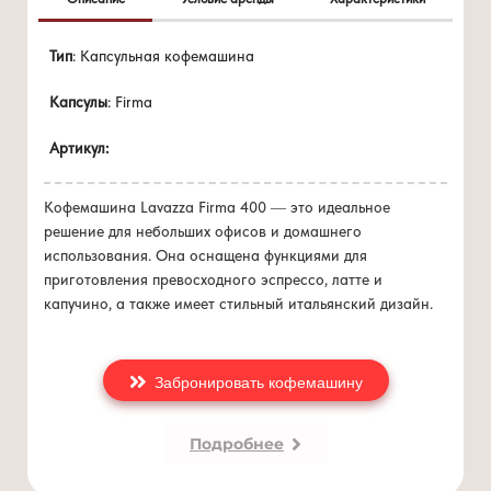
Цена 0 руб./мес
Полуавтоматический выброс использованных капсул в
Тип
: Капсульная кофемашина
при покупке
от 96 капсулы/мес
ящик коллектора. Емкость используемых капсул: 10шт.
Капсулы
: Firma
Технология энергосбережения: автоматическое
выключение через 30 минут.
Артикул:
Мощность: 12500 Вт
Индикатор уровня воды: есть
Подогрев чашек: нет
Кофемашина Lavazza Firma 400 — это идеальное
Объем резервуара для воды: 1.2 литра
решение для небольших офисов и домашнего
Размеры (Ш*В*Г): 32х15,6х37 см
использования. Она оснащена функциями для
Вес: 4.5 кг
приготовления превосходного эспрессо, латте и
капучино, а также имеет стильный итальянский дизайн.
Забронировать кофемашину
Подробнее