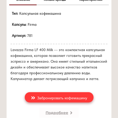
Цена 0 руб./мес
Новая модель с контейнером для вспенивания молока.
Тип
: Капсульная кофемашина
при покупке
от 96 капсул/мес
- Кофемашина-автомат, две запрограммированные
Капсулы
: Firma
кнопки для налива кофе (эспрессо, американо) и 2
кнопки для приготовления напитков с молоком
Артикул:
781
(каппуччино и латте)
- Резервуар для воды 1,2 литра.
- Накопитель для отработанных капсул рассчитан на 8
Lavazza Firma LF 400 Milk — это компактная капсульная
чашек.
кофемашина, которая позволяет готовить прекрасный
- Съемный стакан для вспенивания молока
эспрессо и американо. Она имеет стильный итальянский
- Регулировка высоты подставки для чашки.
дизайн и обеспечивает высокое качество напитков
- Электропитание 220-240в. 50гц.
благодаря профессиональному давлению воды.
Капучинатор делает потрясающий капучино и латте.
Забронировать кофемашину
Подробнее