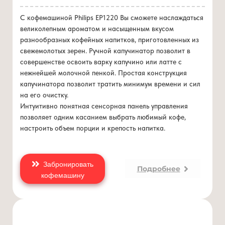
433
Вес – 7.5 кг
С кофемашиной Philips EP1220 Вы сможете наслаждаться
Емкость контейнера для воды – 1.8 л.
великолепным ароматом и насыщенным вкусом
Емкость контейнера для кофе – 0,275 кг
разнообразных кофейных напитков, приготовленных из
Пиковая мощность – 1500 W
свежемолотых зерен. Ручной капучинатор позволит в
Классический капучинатор (Панарелло)
совершенстве освоить варку капучино или латте с
Возможность приготовления двух порций одновременно
нежнейшей молочной пенкой. Простая конструкция
Отдельный кран горячей воды
капучинатора позволит тратить минимум времени и сил
на его очистку.
Интуитивно понятная сенсорная панель управления
позволяет одним касанием выбрать любимый кофе,
настроить объем порции и крепость напитка.
Забронировать
Подробнее
кофемашину