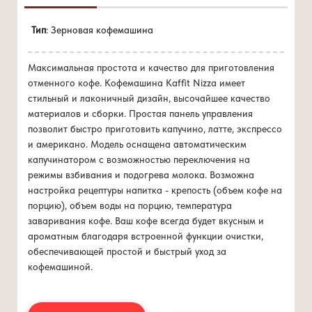
Цена 0 руб./мес
Напряжение/Частота - 220В/50Гц
Тип
: Зерновая кофемашина
при покупке
от 6 кг/мес
Мощность - 1400 Ватт
Давление помпы - 15 бар
Максимальная простота и качество для приготовления
Количество помп - 1
отменного кофе. Кофемашина Kaffit Nizza имеет
Вместимость бункера для воды - 1.8 л
стильный и лаконичный дизайн, высочайшее качество
Вместимость бункера для кофейных зерен - 250 г
материалов и сборки. Простая панель управления
Вместимость контейнера для кофейных отходов - 15
позволит быстро приготовить капучино, латте, экспрессо
порций
и американо. Модель оснащена автоматическим
Вместимость заварного устройства, г - 7-14 г кофе
капучинатором с возможностью переключения на
Настраиваемая высота кофейного дозатора - 80-115 мм
режимы взбивания и подогрева молока. Возможна
Длина сетевого кабеля - 1.2 м
настройка рецептуры напитка - крепость (объем кофе на
Вес нетто - 11.5 кг
порцию), объем воды на порцию, температура
Габариты (ШхГхВ) - 302х450х370 мм
заваривания кофе. Ваш кофе всегда будет вкусным и
ароматным благодаря встроенной функции очистки,
обеспечивающей простой и быстрый уход за
кофемашиной.