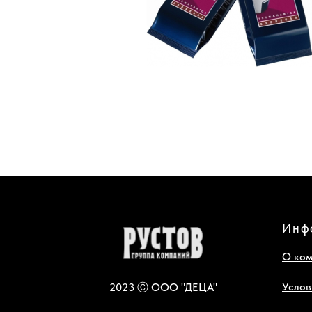
Инф
О ко
Услов
2023 Ⓒ ООО "ДЕЦА"