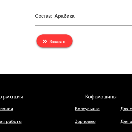
Состав:
Арабика
Заказать
ормация
Кофемашины
мпании
Капсульные
Для 
ия работы
Зерновые
Для 