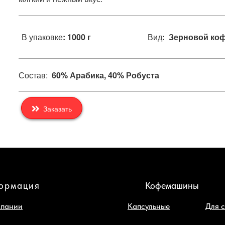
В упаковке
: 1000 г
Вид
: Зерновой ко
Состав:
60% Арабика, 40% Робуста
Заказать
ормация
Кофемашины
мпании
Капсульные
Для 