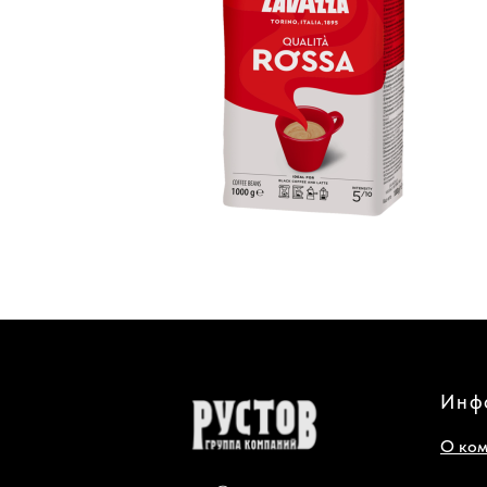
Инф
О ко