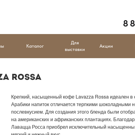
8 
Для
ны
Каталог
Акции
выставки
ZA Rossa
Крепкий, насыщенный кофе Lavazza Rossa идеален в 
Арабики напиток отличается терпкими шоколадными 
послевкусием. Для создания этого бленда были ото
на американских и африканских плантациях. Благода
Лавацца Росса приобрел исключительный насыщенный
мягкий и нежный вкус.