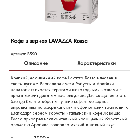
Кофе в зернах LAVAZZA Rossa
3590
Артикул:
Описание
Характеристики
Крепкий, насыщенный кофе Lavazza Rossa идеален в
Lavazza
Бренд:
своем купаже. Благодаря смеси Робусты и Арабики
60% Арабика, 40% Робуста
напиток отличается терпкими шоколадными нотками с
Состав:
приятным миндальным послевкусием. Для создания этого
бленда были отобраны лучшие кофейные зерна,
выращенные на американских и африканских плантациях.
Благодаря зернам Робусты итальянский кофе Лавацца
Росса приобрел исключительный насыщенный бархатный
аромат, а Арабика подарила мягкий и нежный вкус.