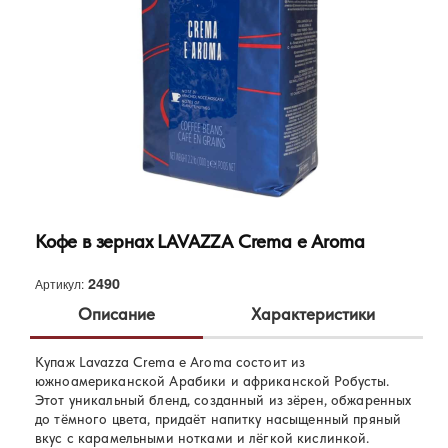
Кофе в зернах LAVAZZA Crema e Aroma
2490
Артикул:
Описание
Характеристики
Купаж Lavazza Crema e Aroma состоит из
Lavazza
Бренд:
южноамериканской Арабики и африканской Робусты.
70% Арабика, 30% Робуста
Этот уникальный бленд, созданный из зёрен, обжаренных
Состав:
до тёмного цвета, придаёт напитку насыщенный пряный
вкус с карамельными нотками и лёгкой кислинкой.