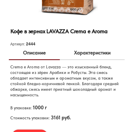
Кофе в зернах LAVAZZA Crema e Aroma
2444
Артикул:
Описание
Характеристики
Crema e Aroma от Lavazza — это изысканный бленд,
Lavazza
Бренд:
состоящая из зёрен Арабики и Робусты. Эта смесь
80% Арабика, 20% Робуста
обладает интенсивным и ароматным вкусом, а также
Состав:
стойкой бледно-коричневой пенкой. Благодаря средней
обжарке, смесь имеет приятный шоколадный аромат и
насыщенность.
1000 г
В упаковке:
3161 руб.
Стоимость упаковки: