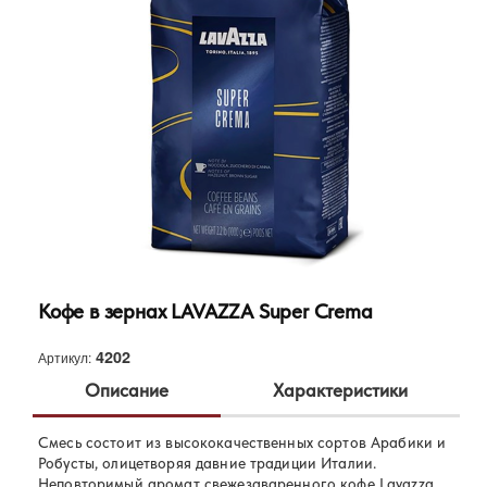
Кофе в зернах LAVAZZA Super Crema
4202
Артикул:
Описание
Характеристики
Смесь состоит из высококачественных сортов Арабики и
Lavazza
Бренд:
Робусты, олицетворяя давние традиции Италии.
80% Арабика, 20% Робуста
Неповторимый аромат свежезаваренного кофе Lavazza
Состав: