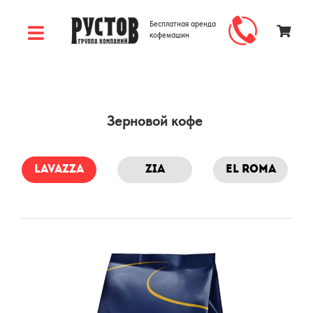
Бесплатная аренда
кофемашин
Зерновой кофе
lavazza
zia
el roma