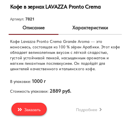
Кофе в зернах LAVAZZA Pronto Crema
7821
Артикул:
Описание
Характеристики
Кофе Lavazza Pronto Crema Grande Aroma — это
Lavazza
Бренд:
моносмесь, состоящая из 100 % зёрен Арабики. Этот кофе
Арабика и робуста
обладает великолепным вкусом с лёгкой сладостью,
Состав:
густой устойчивой пенкой, насыщенным ароматом и
мягким пикантным послевкусием. Он подойдёт для
ценителей качественного итальянского кофе.
1000 г
В упаковке:
2889 руб.
Стоимость упаковки:
Подробнее
Заказать